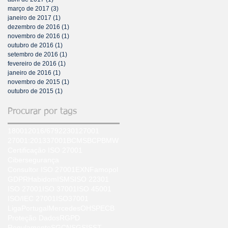
março de 2017
(3)
3 posts
janeiro de 2017
(1)
1 post
dezembro de 2016
(1)
1 post
novembro de 2016
(1)
1 post
outubro de 2016
(1)
1 post
setembro de 2016
(1)
1 post
fevereiro de 2016
(1)
1 post
janeiro de 2016
(1)
1 post
novembro de 2015
(1)
1 post
outubro de 2015
(1)
1 post
Procurar por tags
18001
2016/679
22301
27001
27001:2013
37001
BCMS
BCP
BMW
Certificação ISO 27001
Cibersegurança
Consultor ISO 27001
EXN
Famopol
GDPR
Habidom
ISMS
ISO 22301
ISO 27001
ISO 37001
ISO 45001
ISO/IEC 27001
ISO37001
LigaPortugal
Mercedes
OHS
PECB
Proteção Dados
RGPD
Regulamento
SGCN
SGSI
SST