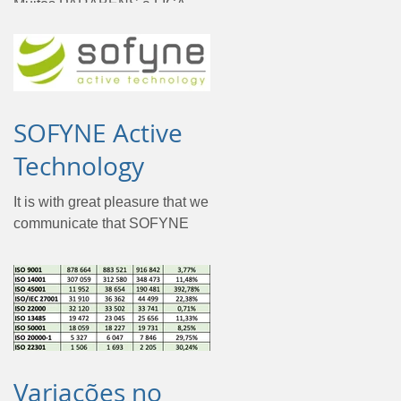
Muitos PARABÉNS à LIGA
PORTUGAL por terem
atingido o objetivo da
certificação pela ISO 37001 -
Sistema de Gestão
Anticorrupção. Para a...
SOFYNE Active
Technology
It is with great pleasure that we
communicate that SOFYNE
has achieved a goal, to obtain
the ISMS certification
according to the ISO/IEC...
Variações no