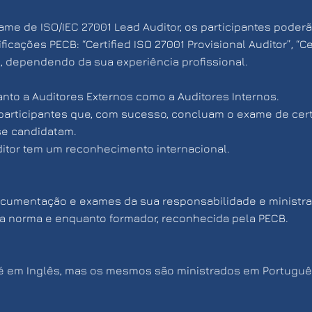
me de ISO/IEC 27001 Lead Auditor, os participantes poder
cações PECB: “Certified ISO 27001 Provisional Auditor”, “Ce
r”, dependendo da sua experiência profissional.
anto a Auditores Externos como a Auditores Internos.
 participantes que, com sucesso, concluam o exame de cert
 se candidatam.
ditor tem um reconhecimento internacional.
ocumentação e exames da sua responsabilidade e ministr
 na norma e enquanto formador, reconhecida pela PECB.
 em Inglês, mas os mesmos são ministrados em Portuguê