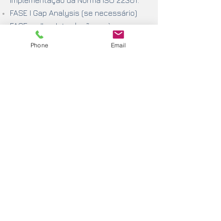
implementação da Norma ISO 22301:
FASE I Gap Analysis (se necessário)
FASE II Introdução à norma,
Mapeamento de Processos e
Phone
Email
Planeamento
FASE III Avaliação de riscos e
estabelecimento de controles
FASE IV Desenvolvimento BCMS
FASE V Formação Rollout e Avaliação
Informal
FASE VI Revisão pela Gestão e
Auditoria Interna
FASE VII Auditoria de certificação
O conjunto de serviços
disponibilizados são:
Consultoria
na
implementação e
certificação
de um Sistema de