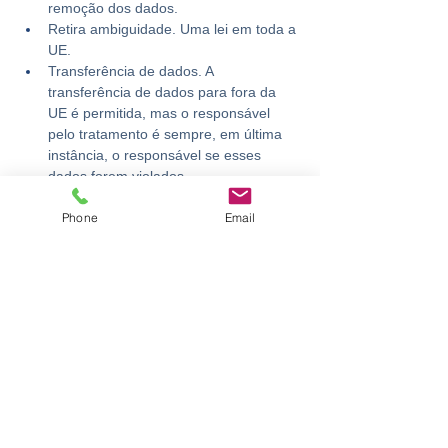
remoção dos dados.
Retira ambiguidade. Uma lei em toda a 
UE.
Transferência de dados. A 
transferência de dados para fora da 
UE é permitida, mas o responsável 
pelo tratamento é sempre, em última 
instância, o responsável se esses 
dados forem violados.
Recurso coletivo. Os titulares dos 
Phone
Email
dados podem trabalhar juntos para 
processar judicialmente um 
responsável pelo tratamento dos 
dados, podendo ser representados por 
uma Organização ou  Associação sem 
fins lucrativos
A PGM disponibiliza os seguintes serviços:
Apoio na avaliação do cumprimento do 
RGPD
Apoio na implementação das medidas 