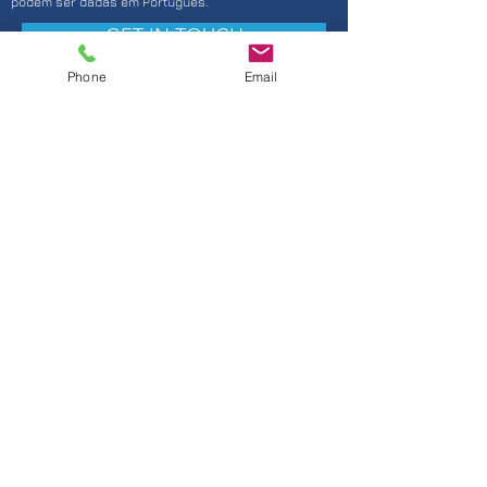
podem ser dadas em Português.
GET IN TOUCH
Phone
Email
©
2003 - 2023
by PGM CONSULTING, Lda.
(LONDON - United Kingdom)
email:
pgm@pgm.com.pt
follow us: