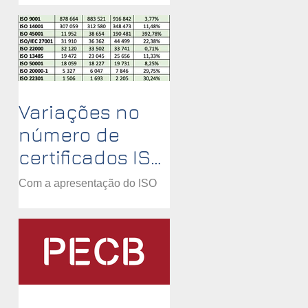
the ISMS certification
according to the ISO/IEC...
Variações no
número de
certificados ISO
validos
Com a apresentação do ISO
survey 2020 podemos
observar vários pontos
curiosos: - Maior crescimento
ISO 45001, mas é a migração
das OHSAS...