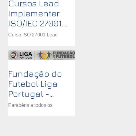
Cursos Lead
Implementer
ISO/IEC 27001
reconhecidos
Curso ISO 27001 Lead
PECB - Remoto
Implementer
síncrono
Fundação do
Futebol Liga
Portugal -
Certificação
Parabéns a todos os
ISO/IEC 27001
Colaboradores da Fundação
do Futebol Liga Portugal pelo
objectivo alcançado de
obtenção da certificação do