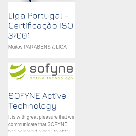
Liga Portugal -
Certificação ISO
37001
Muitos PARABÉNS à LIGA
PORTUGAL por terem
atingido o objetivo da
certificação pela ISO 37001 -
Sistema de Gestão
Anticorrupção. Para a...
SOFYNE Active
Technology
It is with great pleasure that we
communicate that SOFYNE
has achieved a goal, to obtain