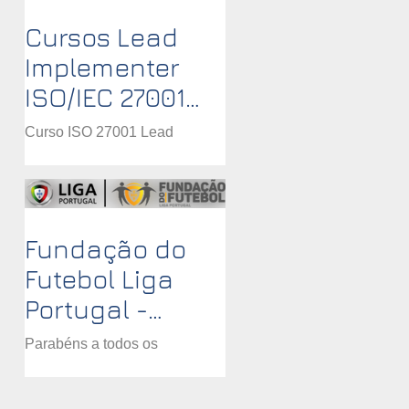
Cursos Lead
Implementer
ISO/IEC 27001
reconhecidos
Curso ISO 27001 Lead
PECB - Remoto
Implementer
síncrono
Fundação do
Futebol Liga
Portugal -
Certificação
Parabéns a todos os
ISO/IEC 27001
Colaboradores da Fundação
do Futebol Liga Portugal pelo