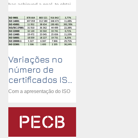
has achieved a goal, to obtain
the ISMS certification
according to the ISO/IEC...
Variações no
número de
certificados ISO
validos
Com a apresentação do ISO
survey 2020 podemos
observar vários pontos
curiosos: - Maior crescimento
ISO 45001, mas é a migração
das OHSAS...