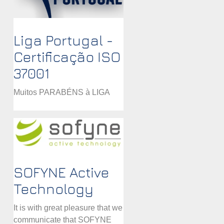
Liga Portugal -
Certificação ISO
37001
Muitos PARABÉNS à LIGA
PORTUGAL por terem
atingido o objetivo da
certificação pela ISO 37001 -
Sistema de Gestão
Anticorrupção. Para a...
SOFYNE Active
Technology
It is with great pleasure that we
communicate that SOFYNE