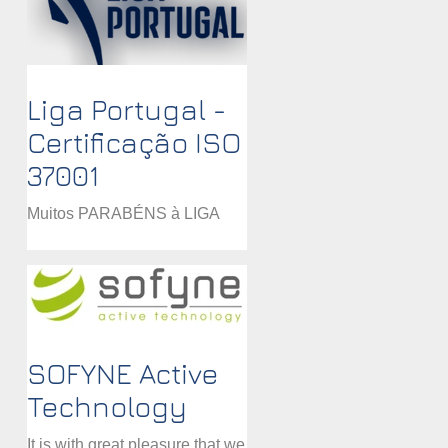
Liga Portugal -
Certificação ISO
37001
Muitos PARABÉNS à LIGA
PORTUGAL por terem
atingido o objetivo da
certificação pela ISO 37001 -
Sistema de Gestão
Anticorrupção. Para a...
SOFYNE Active
Technology
It is with great pleasure that we