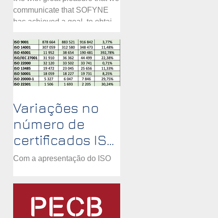
communicate that SOFYNE
has achieved a goal, to obtain
the ISMS certification
according to the ISO/IEC...
Variações no
número de
certificados ISO
validos
Com a apresentação do ISO
survey 2020 podemos
observar vários pontos
curiosos: - Maior crescimento
ISO 45001, mas é a migração
das OHSAS...