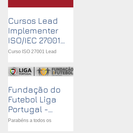
Cursos Lead
Implementer
ISO/IEC 27001
reconhecidos
Curso ISO 27001 Lead
PECB - Remoto
Implementer
síncrono
Fundação do
Futebol Liga
Portugal -
Certificação
Parabéns a todos os
ISO/IEC 27001
Colaboradores da Fundação