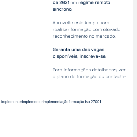
de 2021
 em r
egime remoto 
síncrono. 
Aproveite este tempo para 
realizar formação com elevado 
reconhecimento no mercado.
Garanta uma das vagas 
disponíveis, inscreva-se. 
Para informações detalhadas, ver 
o 
plano de formação
 ou 
contacte-
d implementer
implementer
implementação
formação iso 27001