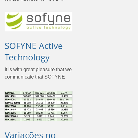
Muitos PARABÉNS à LIGA
PORTUGAL por terem
atingido o objetivo da
certificação pela ISO 37001 -
Sistema de Gestão
Anticorrupção. Para a...
SOFYNE Active
Technology
It is with great pleasure that we
communicate that SOFYNE
has achieved a goal, to obtain
the ISMS certification
according to the ISO/IEC...
Variações no