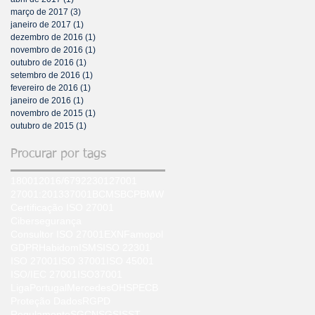
março de 2017
(3)
3 posts
janeiro de 2017
(1)
1 post
dezembro de 2016
(1)
1 post
novembro de 2016
(1)
1 post
outubro de 2016
(1)
1 post
setembro de 2016
(1)
1 post
fevereiro de 2016
(1)
1 post
janeiro de 2016
(1)
1 post
novembro de 2015
(1)
1 post
outubro de 2015
(1)
1 post
Procurar por tags
18001
2016/679
22301
27001
27001:2013
37001
BCMS
BCP
BMW
Certificação ISO 27001
Cibersegurança
Consultor ISO 27001
EXN
Famopol
GDPR
Habidom
ISMS
ISO 22301
ISO 27001
ISO 37001
ISO 45001
ISO/IEC 27001
ISO37001
LigaPortugal
Mercedes
OHS
PECB
Proteção Dados
RGPD
Regulamento
SGCN
SGSI
SST