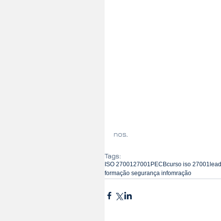
nos
.
Tags:
ISO 27001
27001
PECB
curso iso 27001
lea
formação segurança infomração