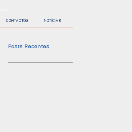
nsultores
CONTACTOS
NOTÍCIAS
Posts Recentes
ISO 27001, ISO 20000, ISO 22301, ISO 9001, ISO 14001, ISO 45001, RGPD,
VDA-ISA, ISO 27032
1