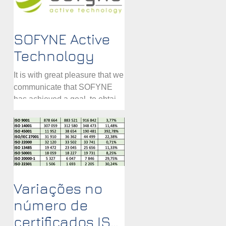
Sistema de Gestão
Anticorrupção. Para a...
SOFYNE Active
Technology
It is with great pleasure that we
communicate that SOFYNE
has achieved a goal, to obtain
the ISMS certification
according to the ISO/IEC...
Variações no
número de
certificados ISO