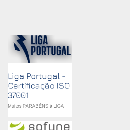
ão
do
Liga Portugal -
Certificação ISO
37001
Muitos PARABÉNS à LIGA
PORTUGAL por terem
atingido o objetivo da
certificação pela ISO 37001 -